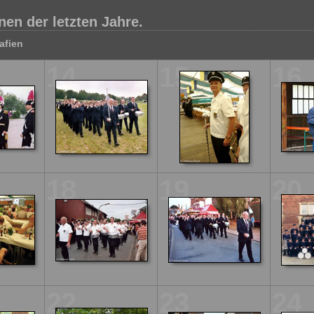
en der letzten Jahre.
afien
14
15
16
18
19
20
22
23
24